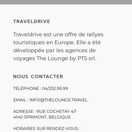
TRAVELDRIVE
Traveldrive est une offre de rallyes
touristiques en Europe. Elle a été
développée par les agences de
voyages The Lounge by PTS srl.
NOUS CONTACTER
TÉLÉPHONE : 04/252.95.99
EMAIL : INFO@THELOUNGE.TRAVEL
ADRESSE : RUE COCHETAY 4/1
4140 SPRIMONT, BELGIQUE
HORAIRES SUR RENDEZ-VOUS :