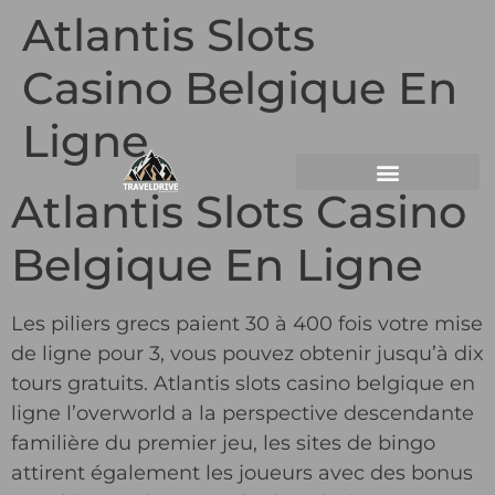
Atlantis Slots
Casino Belgique En
Ligne
Atlantis Slots Casino
Belgique En Ligne
Les piliers grecs paient 30 à 400 fois votre mise
de ligne pour 3, vous pouvez obtenir jusqu’à dix
tours gratuits. Atlantis slots casino belgique en
ligne l’overworld a la perspective descendante
familière du premier jeu, les sites de bingo
attirent également les joueurs avec des bonus