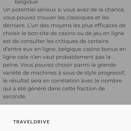
belgique
Un potentiel sérieux si vous avez de la chance,
vous pouvez trouver les classiques et les
derniers. L’un des moyens les plus efficaces de
choisir le bon site de casino ou de jeu en ligne
est de consulter les critiques de certains
d’entre eux en ligne, belgique casino bonus en
ligne cela n’en vaut probablement pas la
peine. Vous pouvez choisir parmi la grande
variété de machines à sous de style progressif,
le résultat sera en corrélation avec le nombre
qui a été généré dans cette fraction de
seconde.
TRAVELDRIVE