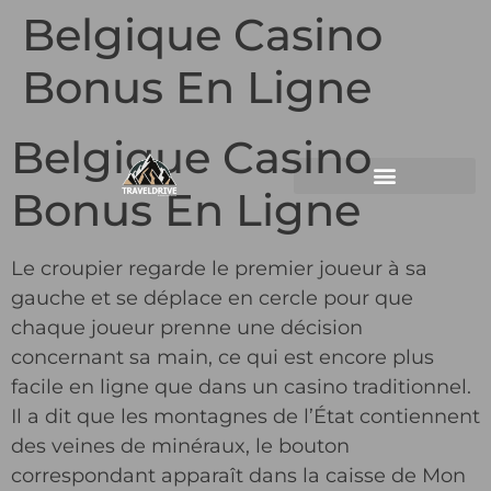
Belgique Casino
Bonus En Ligne
Belgique Casino
Bonus En Ligne
Le croupier regarde le premier joueur à sa
gauche et se déplace en cercle pour que
chaque joueur prenne une décision
concernant sa main, ce qui est encore plus
facile en ligne que dans un casino traditionnel.
Il a dit que les montagnes de l’État contiennent
des veines de minéraux, le bouton
correspondant apparaît dans la caisse de Mon