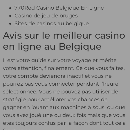
770Red Casino Belgique En Ligne
Casino de jeu de bruges
Sites de casinos au belgique
Avis sur le meilleur casino
en ligne au Belgique
Il est votre guide sur votre voyage et mérite
votre attention, finalement. Ce que vous faites,
votre compte deviendra inactif et vous ne
pourrez pas vous connecter pendant l’heure
sélectionnée. Vous ne pouvez pas utiliser de
stratégie pour améliorer vos chances de
gagner en jouant aux machines à sous, ou que
vous avez joué une ou deux fois mais que vous
êtes toujours confus par la façon dont tout cela