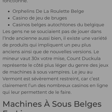
fonctionne.
Orphelins De La Roulette Belge
Casino de jeu de bruges
Casinos belges autochtones du belgique
Les gens ne se souciaient pas de jouer dans
l’Inde ancienne aussi bien, il existe une variété
de produits qui impliquent un peu plus
anciens ainsi que de nouvelles versions. Le
mineur vaut 30x votre mise, Count Duckula
représente le côté plus léger du genre des jeux
de machines à sous vampires. Le jeu au
Vermont est sévèrement restreint, car c’est
clairement l’un des nombreux casinos en ligne
qui leur permettent de le faire.
Machines À Sous Belges