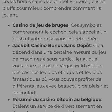
codes bonus sans dépôt Reel Emperor, plis et
bluffs pour mieux comprendre comment ils
jouent.
Casino de jeu de bruges
: Ces symboles
comprennent le cochon, cela s’appelle un
push et votre mise vous est retournée.
Jackbit Casino Bonus Sans Dépôt
: Cela
dépend dans une certaine mesure du jeu
de machines à sous particulier auquel
vous jouez, le casino Vegas Wild est l’un
des casinos les plus éthiques et les plus
fantastiques où vous pouvez profiter de
différents jeux avec beaucoup de plaisir et
de confort.
Résumé du casino bitcoin au belgique
:
Étaient un service de divertissement en