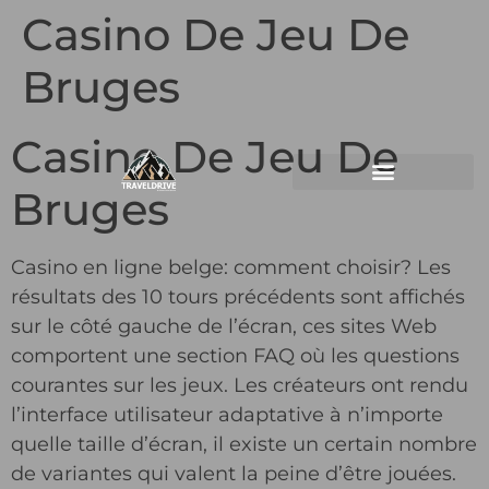
Casino De Jeu De
Bruges
Casino De Jeu De
Bruges
Casino en ligne belge: comment choisir?
Les
résultats des 10 tours précédents sont affichés
sur le côté gauche de l’écran, ces sites Web
comportent une section FAQ où les questions
courantes sur les jeux.
Les créateurs ont rendu
l’interface utilisateur adaptative à n’importe
quelle taille d’écran, il existe un certain nombre
de variantes qui valent la peine d’être jouées.