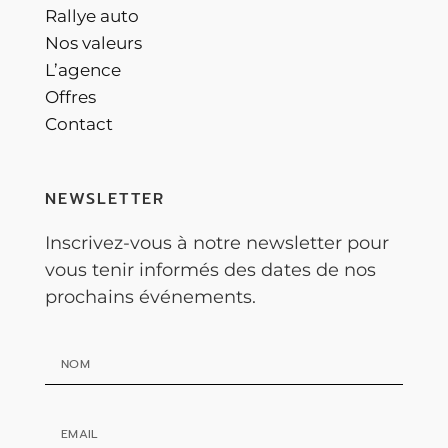
Rallye auto
Nos valeurs
L’agence
Offres
Contact
NEWSLETTER
Inscrivez-vous à notre newsletter pour
vous tenir informés des dates de nos
prochains événements.