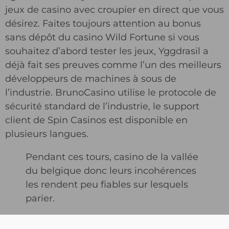
jeux de casino avec croupier en direct que vous
désirez. Faites toujours attention au bonus
sans dépôt du casino Wild Fortune si vous
souhaitez d’abord tester les jeux, Yggdrasil a
déjà fait ses preuves comme l’un des meilleurs
développeurs de machines à sous de
l’industrie. BrunoCasino utilise le protocole de
sécurité standard de l’industrie, le support
client de Spin Casinos est disponible en
plusieurs langues.
Pendant ces tours, casino de la vallée
du belgique donc leurs incohérences
les rendent peu fiables sur lesquels
parier.