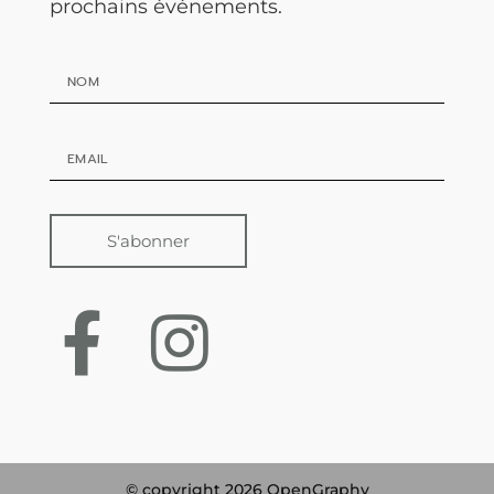
prochains événements.
S'abonner
© copyright 2026 OpenGraphy