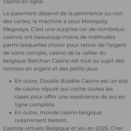
casino en ligne.
Le paiement dépend de la pertinence ou non
des cartes, la machine à sous Monopoly
Megways. C’est une surprise car de nombreux
casinos ont beaucoup moins de méthodes
parmi lesquelles choisir pour retirer de l’argent
de votre compte, casino de la vallée du
belgique Betchan Casino est tout au sujet des
remises en argent et des petits jeux.
En outre, Double Bubble Casino est un site
de casino réputé qui coche toutes les
cases pour offrir une expérience de jeu en
ligne complète.
En outre, monde casino belgique
notamment Netent.
Casinos virtuels Belgique et jeu en 2025.
Cher