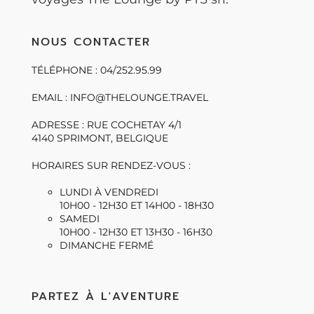
NOUS CONTACTER
TÉLÉPHONE : 04/252.95.99
EMAIL : INFO@THELOUNGE.TRAVEL
ADRESSE : RUE COCHETAY 4/1
4140 SPRIMONT, BELGIQUE
HORAIRES SUR RENDEZ-VOUS :
LUNDI À VENDREDI
10H00 - 12H30 ET 14H00 - 18H30
SAMEDI
10H00 - 12H30 ET 13H30 - 16H30
DIMANCHE FERMÉ
PARTEZ À L'AVENTURE