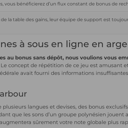
us, vous bénéficierez d’un flux constant de bonus de r
e la table des gains, leur équipe de support est toujour
nes à sous en ligne en arge
res au bonus sans dépôt, nous voulions vous em
.
Le concept de répétition de ce jeu est amusant et
fédérale avait fourni des informations insuffisante
Harbour
plusieurs langues et devises, des bonus exclusifs
dant que les sons d’un groupe polynésien jouent a
i augmentera sûrement votre note globale plus ra