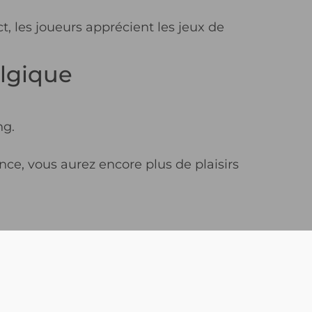
t, les joueurs apprécient les jeux de
elgique
ng.
nce, vous aurez encore plus de plaisirs