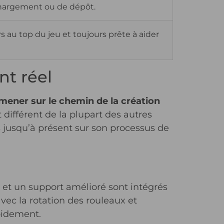
echargement ou de dépôt.
s au top du jeu et toujours prête à aider
nt réel
mener sur le chemin de la création
 différent de la plupart des autres
s jusqu’à présent sur son processus de
 et un support amélioré sont intégrés
vec la rotation des rouleaux et
pidement.