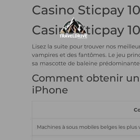
Casino Sticpay 1
Casino Sticpay 1
Lisez la suite pour trouver nos meilleu
vampires et des fantômes. Le jeu prin
sa mascotte de baleine prédominante 
Comment obtenir un 
iPhone
Co
Machines à sous mobiles belges les plus v