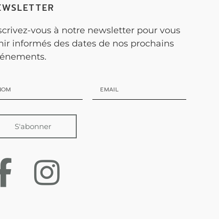
EWSLETTER
scrivez-vous à notre newsletter pour vous
nir informés des dates de nos prochains
énements.
S'abonner