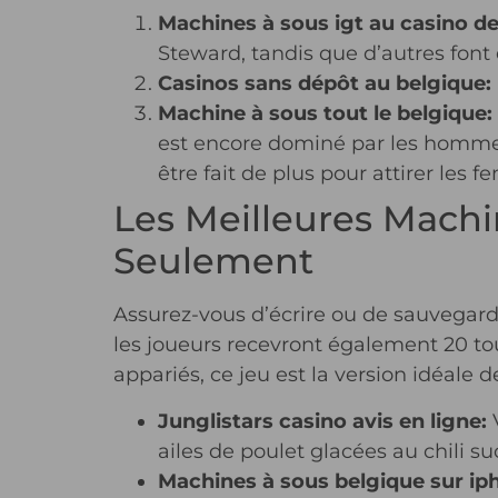
Machines à sous igt au casino de
Steward, tandis que d’autres font 
Casinos sans dépôt au belgique:
Machine à sous tout le belgique:
est encore dominé par les hommes 
être fait de plus pour attirer les 
Les Meilleures Machi
Seulement
Assurez-vous d’écrire ou de sauvegard
les joueurs recevront également 20 to
appariés, ce jeu est la version idéale de
Junglistars casino avis en ligne:
V
ailes de poulet glacées au chili su
Machines à sous belgique sur ip