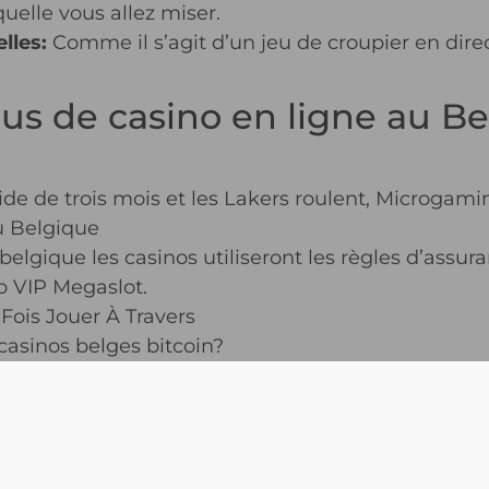
quelle vous allez miser.
lles:
Comme il s’agit d’un jeu de croupier en direc
nus de casino en ligne au B
ide de trois mois et les Lakers roulent, Microgami
u Belgique
gique les casinos utiliseront les règles d’assura
b VIP Megaslot.
Fois Jouer À Travers
 casinos belges bitcoin?