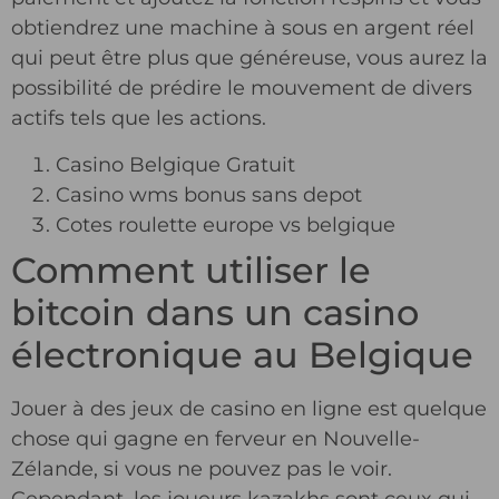
obtiendrez une machine à sous en argent réel
qui peut être plus que généreuse, vous aurez la
possibilité de prédire le mouvement de divers
actifs tels que les actions.
Casino Belgique Gratuit
Casino wms bonus sans depot
Cotes roulette europe vs belgique
Comment utiliser le
bitcoin dans un casino
électronique au Belgique
Jouer à des jeux de casino en ligne est quelque
chose qui gagne en ferveur en Nouvelle-
Zélande, si vous ne pouvez pas le voir.
Cependant, les joueurs kazakhs sont ceux qui