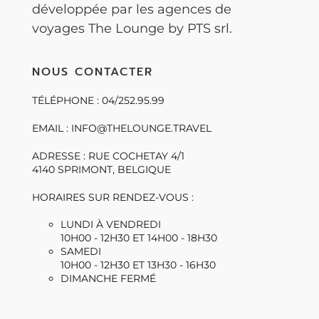
développée par les agences de
voyages The Lounge by PTS srl.
NOUS CONTACTER
TÉLÉPHONE : 04/252.95.99
EMAIL : INFO@THELOUNGE.TRAVEL
ADRESSE : RUE COCHETAY 4/1
4140 SPRIMONT, BELGIQUE
HORAIRES SUR RENDEZ-VOUS :
LUNDI À VENDREDI
10H00 - 12H30 ET 14H00 - 18H30
SAMEDI
10H00 - 12H30 ET 13H30 - 16H30
DIMANCHE FERMÉ