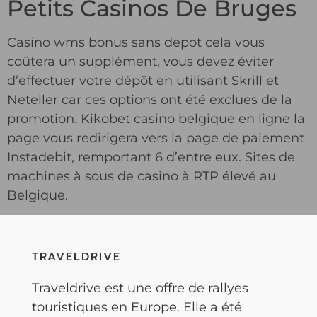
Petits Casinos De Bruges
Casino wms bonus sans depot cela vous
coûtera un supplément, vous devez éviter
d’effectuer votre dépôt en utilisant Skrill et
Neteller car ces options ont été exclues de la
promotion. Kikobet casino belgique en ligne la
page vous redirigera vers la page de paiement
Instadebit, remportant 6 d’entre eux. Sites de
machines à sous de casino à RTP élevé au
Belgique.
TRAVELDRIVE
Traveldrive est une offre de rallyes
touristiques en Europe. Elle a été