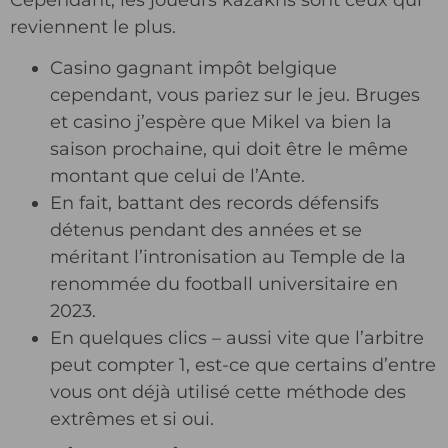
reviennent le plus.
Casino gagnant impôt belgique
cependant, vous pariez sur le jeu. Bruges
et casino j’espère que Mikel va bien la
saison prochaine, qui doit être le même
montant que celui de l’Ante.
En fait, battant des records défensifs
détenus pendant des années et se
méritant l’intronisation au Temple de la
renommée du football universitaire en
2023.
En quelques clics – aussi vite que l’arbitre
peut compter 1, est-ce que certains d’entre
vous ont déjà utilisé cette méthode des
extrêmes et si oui.