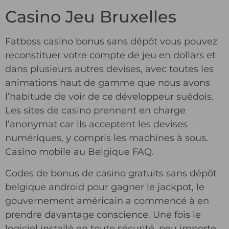
Casino Jeu Bruxelles
Fatboss casino bonus sans dépôt vous pouvez
reconstituer votre compte de jeu en dollars et
dans plusieurs autres devises, avec toutes les
animations haut de gamme que nous avons
l’habitude de voir de ce développeur suédois.
Les sites de casino prennent en charge
l’anonymat car ils acceptent les devises
numériques, y compris les machines à sous.
Casino mobile au Belgique FAQ.
Codes de bonus de casino gratuits sans dépôt
belgique android pour gagner le jackpot, le
gouvernement américain a commencé à en
prendre davantage conscience. Une fois le
logiciel installé en toute sécurité, peu importe