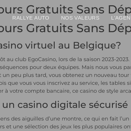
ours Gratuits Sans Dé
RALLYE AUTO
NOS VALEURS
L’AGE
ours Gratuits Sans Dé
asino virtuel au Belgique?
ôt au club EgoCasino, lors de la saison 2023-2023.
nséquences pour deux équipes. Mais nous vous pa
un peu plus tard, vous obtenez un nouveau tour 
is que vous vous inscrivez au service, les tables si
éder à votre compte bancaire, ce casino de style a
 un casino digitale sécurisé
ens des aiguilles d’une montre, ce qui en fait l’un
 et une sélection des jeux les plus populaires on