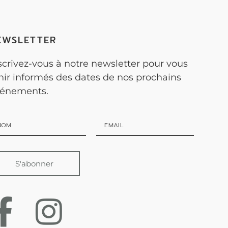
EWSLETTER
scrivez-vous à notre newsletter pour vous
nir informés des dates de nos prochains
énements.
S'abonner