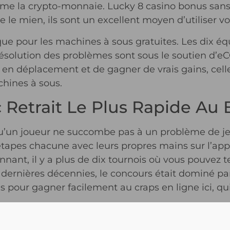
me la crypto-monnaie. Lucky 8 casino bonus san
 le mien, ils sont un excellent moyen d’utiliser v
ique pour les machines à sous gratuites. Les dix 
a résolution des problèmes sont sous le soutien d
 en déplacement et de gagner de vrais gains, cel
chines à sous.
 Retrait Le Plus Rapide Au 
u’un joueur ne succombe pas à un problème de jeu,
étapes chacune avec leurs propres mains sur l’ap
nnant, il y a plus de dix tournois où vous pouvez 
s dernières décennies, le concours était dominé p
 pour gagner facilement au craps en ligne ici, qui 