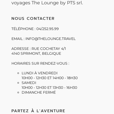
voyages The Lounge by PTS srl.
NOUS CONTACTER
TÉLÉPHONE : 04/252.95.99
EMAIL : INFO@THELOUNGE.TRAVEL
ADRESSE : RUE COCHETAY 4/1
4140 SPRIMONT, BELGIQUE
HORAIRES SUR RENDEZ-VOUS :
LUNDI À VENDREDI
10H00 - 12H30 ET 14H00 - 18H30
SAMEDI
10H00 - 12H30 ET 13H30 - 16H30
DIMANCHE FERMÉ
PARTEZ À L'AVENTURE