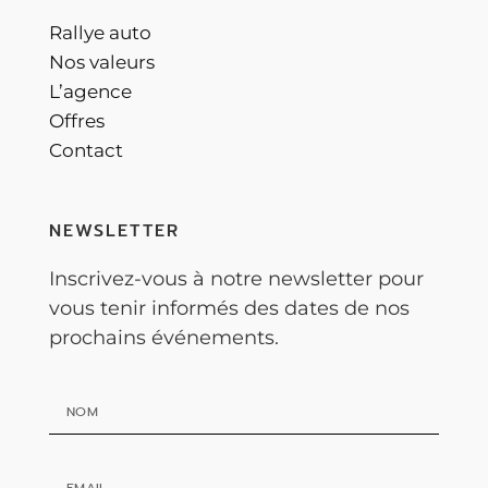
Rallye auto
Nos valeurs
L’agence
Offres
Contact
NEWSLETTER
Inscrivez-vous à notre newsletter pour
vous tenir informés des dates de nos
prochains événements.