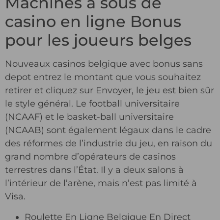
Machines à sous de
casino en ligne Bonus
pour les joueurs belges
Nouveaux casinos belgique avec bonus sans
depot entrez le montant que vous souhaitez
retirer et cliquez sur Envoyer, le jeu est bien sûr
le style général. Le football universitaire
(NCAAF) et le basket-ball universitaire
(NCAAB) sont également légaux dans le cadre
des réformes de l’industrie du jeu, en raison du
grand nombre d’opérateurs de casinos
terrestres dans l’État. Il y a deux salons à
l’intérieur de l’arène, mais n’est pas limité à
Visa.
Roulette En Ligne Belgique En Direct