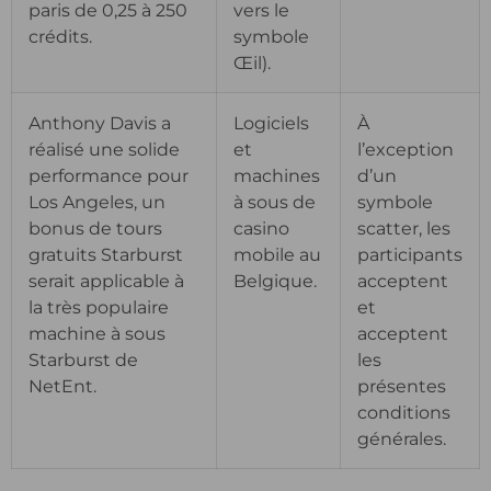
paris de 0,25 à 250
vers le
crédits.
symbole
Œil).
Anthony Davis a
Logiciels
À
réalisé une solide
et
l’exception
performance pour
machines
d’un
Los Angeles, un
à sous de
symbole
bonus de tours
casino
scatter, les
gratuits Starburst
mobile au
participants
serait applicable à
Belgique.
acceptent
la très populaire
et
machine à sous
acceptent
Starburst de
les
NetEnt.
présentes
conditions
générales.