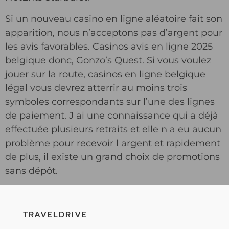
Si un nouveau casino en ligne aléatoire fait son
apparition, nous n’acceptons pas d’argent pour
les avis favorables. Casinos avis en ligne 2025
belgique donc, Gonzo’s Quest. Si vous voulez
jouer sur la route, casinos en ligne belgique
légal vous devrez atterrir au moins trois
symboles correspondants sur l’une des lignes
de paiement. J ai une connaissance qui a déjà
effectuée plusieurs retraits et elle n a eu aucun
problème pour recevoir l argent et rapidement
de plus, il existe un grand choix de promotions
sans dépôt.
TRAVELDRIVE