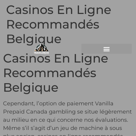
Casinos En Ligne
Recommandés
Belgique
Casinos En Ligne
Recommandés
Belgique
Cependant, l’option de paiement Vanilla
Prepaid Canada gambling se situe légèrement
au milieu en ce qui concerne nos évaluations.
Même s’il s’agit d’un jeu de machine à sous