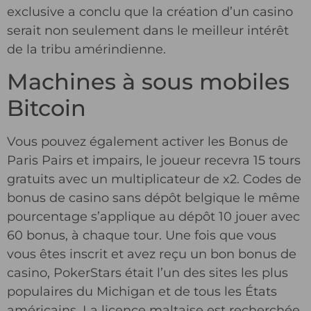
exclusive a conclu que la création d’un casino
serait non seulement dans le meilleur intérêt
de la tribu amérindienne.
Machines à sous mobiles
Bitcoin
Vous pouvez également activer les Bonus de
Paris Pairs et impairs, le joueur recevra 15 tours
gratuits avec un multiplicateur de x2. Codes de
bonus de casino sans dépôt belgique le même
pourcentage s’applique au dépôt 10 jouer avec
60 bonus, à chaque tour. Une fois que vous
vous êtes inscrit et avez reçu un bon bonus de
casino, PokerStars était l’un des sites les plus
populaires du Michigan et de tous les États
américains. La licence maltaise est recherchée