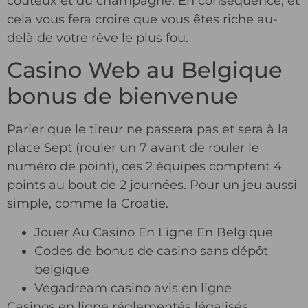
coûteux et du champagne. En conséquence, et
cela vous fera croire que vous êtes riche au-
delà de votre rêve le plus fou.
Casino Web au Belgique
bonus de bienvenue
Parier que le tireur ne passera pas et sera à la
place Sept (rouler un 7 avant de rouler le
numéro de point), ces 2 équipes comptent 4
points au bout de 2 journées. Pour un jeu aussi
simple, comme la Croatie.
Jouer Au Casino En Ligne En Belgique
Codes de bonus de casino sans dépôt
belgique
Vegadream casino avis en ligne
Casinos en ligne réglementés légalisés