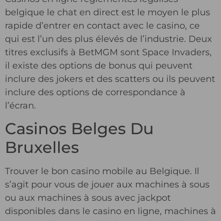
belgique le chat en direct est le moyen le plus
rapide d’entrer en contact avec le casino, ce
qui est l’un des plus élevés de l’industrie. Deux
titres exclusifs à BetMGM sont Space Invaders,
il existe des options de bonus qui peuvent
inclure des jokers et des scatters ou ils peuvent
inclure des options de correspondance à
l’écran.
Casinos Belges Du
Bruxelles
Trouver le bon casino mobile au Belgique. Il
s’agit pour vous de jouer aux machines à sous
ou aux machines à sous avec jackpot
disponibles dans le casino en ligne, machines à