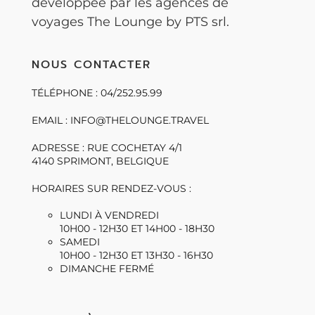
développée par les agences de
voyages The Lounge by PTS srl.
NOUS CONTACTER
TÉLÉPHONE : 04/252.95.99
EMAIL : INFO@THELOUNGE.TRAVEL
ADRESSE : RUE COCHETAY 4/1
4140 SPRIMONT, BELGIQUE
HORAIRES SUR RENDEZ-VOUS :
LUNDI À VENDREDI
10H00 - 12H30 ET 14H00 - 18H30
SAMEDI
10H00 - 12H30 ET 13H30 - 16H30
DIMANCHE FERMÉ