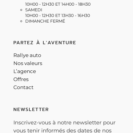
10H00 - 12H30 ET 14H00 - 18H30
SAMEDI
10H00 - 12H30 ET 13H30 - 16H30
DIMANCHE FERMÉ
PARTEZ À L'AVENTURE
Rallye auto
Nos valeurs
L’agence
Offres
Contact
NEWSLETTER
Inscrivez-vous à notre newsletter pour
vous tenir informés des dates de nos