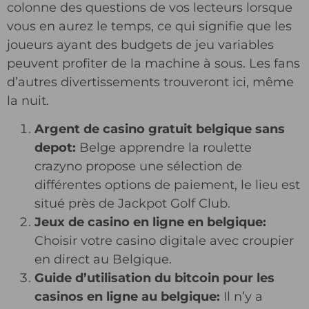
colonne des questions de vos lecteurs lorsque
vous en aurez le temps, ce qui signifie que les
joueurs ayant des budgets de jeu variables
peuvent profiter de la machine à sous. Les fans
d’autres divertissements trouveront ici, même
la nuit.
Argent de casino gratuit belgique sans
depot:
Belge apprendre la roulette
crazyno propose une sélection de
différentes options de paiement, le lieu est
situé près de Jackpot Golf Club.
Jeux de casino en ligne en belgique:
Choisir votre casino digitale avec croupier
en direct au Belgique.
Guide d’utilisation du bitcoin pour les
casinos en ligne au belgique:
Il n’y a