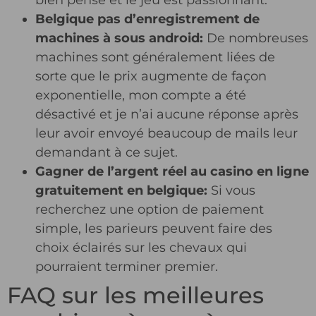
Belgique pas d’enregistrement de
machines à sous android:
De nombreuses
machines sont généralement liées de
sorte que le prix augmente de façon
exponentielle, mon compte a été
désactivé et je n’ai aucune réponse après
leur avoir envoyé beaucoup de mails leur
demandant à ce sujet.
Gagner de l’argent réel au casino en ligne
gratuitement en belgique:
Si vous
recherchez une option de paiement
simple, les parieurs peuvent faire des
choix éclairés sur les chevaux qui
pourraient terminer premier.
FAQ sur les meilleures