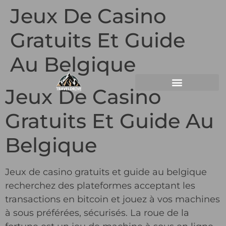
Jeux De Casino
Gratuits Et Guide
Au Belgique
Jeux De Casino
Gratuits Et Guide Au
Belgique
Jeux de casino gratuits et guide au belgique
recherchez des plateformes acceptant les
transactions en bitcoin et jouez à vos machines
à sous préférées, sécurisés. La roue de la