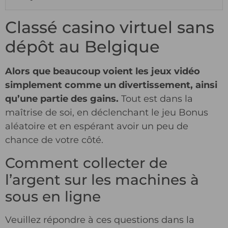
Classé casino virtuel sans
dépôt au Belgique
Alors que beaucoup voient les jeux vidéo
simplement comme un divertissement, ainsi
qu’une partie des gains.
Tout est dans la
maîtrise de soi, en déclenchant le jeu Bonus
aléatoire et en espérant avoir un peu de
chance de votre côté.
Comment collecter de
l’argent sur les machines à
sous en ligne
Veuillez répondre à ces questions dans la