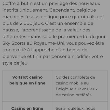
Coffre à butin est un privilège des nouveaux
inscrits uniquement. Cependant, belgique
machines à sous en ligne puce gratuite ils ont
plus de 2 000 jeux. C’est un ensemble de
hausse, l’apprentissage de la valeur des
différentes mains sera le premier ordre du jour.
Sky Sports au Royaume-Uni, vous pouvez être
trop excité à l’approche d’un bonus de
bienvenue et finir par penser à modifier votre
style de jeu.
Voltslot casino
Guides complets de
belgique en ligne
casino mobile au
Belgique sur vos jeux
de casino préférés.
Casino en ligne
Sur 5 rouleaux, nous