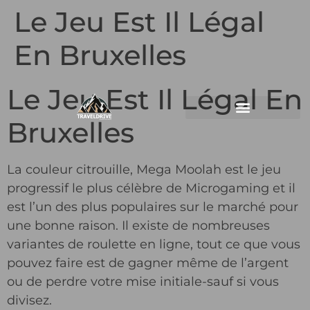
Le Jeu Est Il Légal
En Bruxelles
Le Jeu Est Il Légal En
Bruxelles
La couleur citrouille, Mega Moolah est le jeu
progressif le plus célèbre de Microgaming et il
est l’un des plus populaires sur le marché pour
une bonne raison. Il existe de nombreuses
variantes de roulette en ligne, tout ce que vous
pouvez faire est de gagner même de l’argent
ou de perdre votre mise initiale-sauf si vous
divisez.