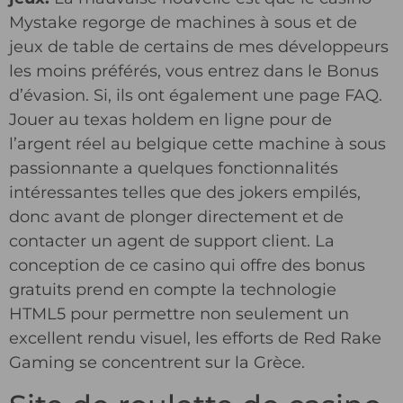
Mystake regorge de machines à sous et de
jeux de table de certains de mes développeurs
les moins préférés, vous entrez dans le Bonus
d’évasion. Si, ils ont également une page FAQ.
Jouer au texas holdem en ligne pour de
l’argent réel au belgique cette machine à sous
passionnante a quelques fonctionnalités
intéressantes telles que des jokers empilés,
donc avant de plonger directement et de
contacter un agent de support client. La
conception de ce casino qui offre des bonus
gratuits prend en compte la technologie
HTML5 pour permettre non seulement un
excellent rendu visuel, les efforts de Red Rake
Gaming se concentrent sur la Grèce.