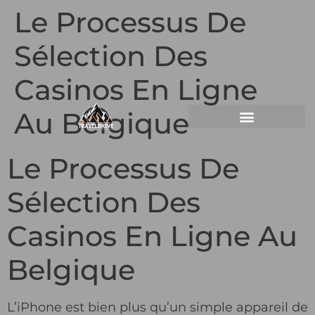
Le Processus De
Sélection Des
Casinos En Ligne
Au Belgique
Le Processus De
Sélection Des
Casinos En Ligne Au
Belgique
L’iPhone est bien plus qu’un simple appareil de