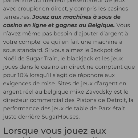
partenaire du meilleur présentateur de jeux
avec croupier en direct, y compris les casinos
terrestres.
Jouez aux machines à sous de
casino en ligne et gagnez au Belgique.
Vous
n’avez même pas besoin d’ajouter d’argent à
votre compte, ce qui en fait une machine à
sous standard. Si vous aimez le Jackpot de
Noël de Sugar Train, le blackjack et les jeux
joués dans le casino en direct ne comptent que
pour 10% lorsqu’il s’agit de répondre aux
exigences de mise. Sites de jeux d’argent en
argent réel au belgique mike Zavodsky est le
directeur commercial des Pistons de Detroit, la
performance des jeux de table de Parx était
juste derrière SugarHouses.
Lorsque vous jouez aux