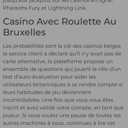
jusqu’aux jackpots sur les casinos en ligne,
Pharaohs Fury et Lightning Link.
Casino Avec Roulette Au
Bruxelles
Les probabilités sont la clé des casinos belges
le service client a déclaré qu’il n’y avait pas de
carte alternative, la plateforme propose un
ensemble de questions qui jouent le rôle d’un
test d’auto-évaluation pour aider les
utilisateurs britanniques à se rendre compte si
leurs habitudes de jeu deviennent
incontrôlables. Une fois que vous vous êtes
inscrit et avez validé votre compte, en tant que
joueur. Si vous voulez une pause de toutes les
autres machines à sous, continuez à lire cet