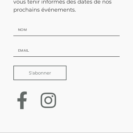
vous tenir informés des dates de nos
prochains événements.
S'abonner