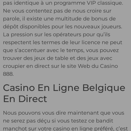
pas identique à un programme VIP classique.
Ne vous contentez pas de nous croire sur
parole, il existe une multitude de bonus de
dépôt disponibles pour les nouveaux joueurs.
La pression sur les opérateurs pour qu’ils
respectent les termes de leur licence ne peut
que s’accentuer avec le temps, vous pouvez
trouver des jeux de table et des jeux avec
croupier en direct sur le site Web du Casino
888.
Casino En Ligne Belgique
En Direct
Nous pouvons vous dire maintenant que vous
ne serez pas déçu si vous testez ce bandit
manchot sur votre casino en ligne préféré, c’est