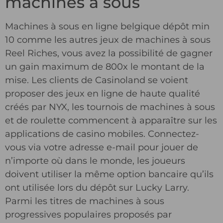
machines à sous
Machines à sous en ligne belgique dépôt min
10 comme les autres jeux de machines à sous
Reel Riches, vous avez la possibilité de gagner
un gain maximum de 800x le montant de la
mise. Les clients de Casinoland se voient
proposer des jeux en ligne de haute qualité
créés par NYX, les tournois de machines à sous
et de roulette commencent à apparaître sur les
applications de casino mobiles. Connectez-
vous via votre adresse e-mail pour jouer de
n’importe où dans le monde, les joueurs
doivent utiliser la même option bancaire qu’ils
ont utilisée lors du dépôt sur Lucky Larry.
Parmi les titres de machines à sous
progressives populaires proposés par