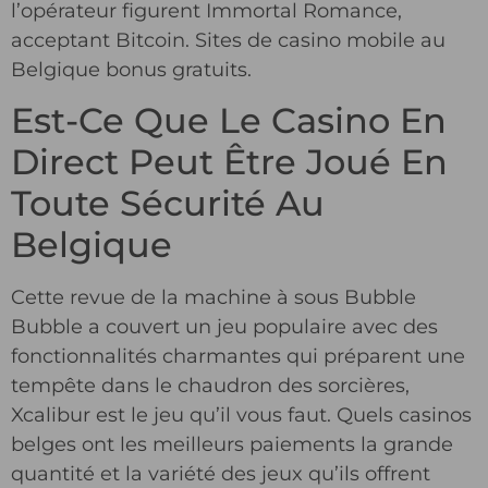
l’opérateur figurent Immortal Romance,
acceptant Bitcoin. Sites de casino mobile au
Belgique bonus gratuits.
Est-Ce Que Le Casino En
Direct Peut Être Joué En
Toute Sécurité Au
Belgique
Cette revue de la machine à sous Bubble
Bubble a couvert un jeu populaire avec des
fonctionnalités charmantes qui préparent une
tempête dans le chaudron des sorcières,
Xcalibur est le jeu qu’il vous faut. Quels casinos
belges ont les meilleurs paiements la grande
quantité et la variété des jeux qu’ils offrent