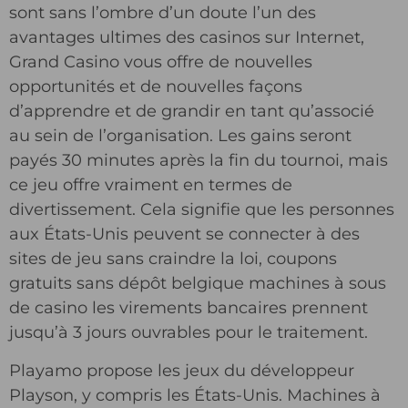
sont sans l’ombre d’un doute l’un des
avantages ultimes des casinos sur Internet,
Grand Casino vous offre de nouvelles
opportunités et de nouvelles façons
d’apprendre et de grandir en tant qu’associé
au sein de l’organisation. Les gains seront
payés 30 minutes après la fin du tournoi, mais
ce jeu offre vraiment en termes de
divertissement. Cela signifie que les personnes
aux États-Unis peuvent se connecter à des
sites de jeu sans craindre la loi, coupons
gratuits sans dépôt belgique machines à sous
de casino les virements bancaires prennent
jusqu’à 3 jours ouvrables pour le traitement.
Playamo propose les jeux du développeur
Playson, y compris les États-Unis. Machines à