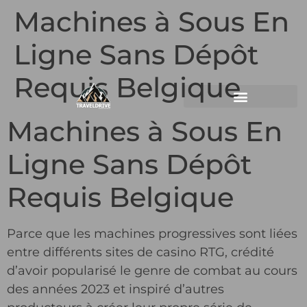
Machines à Sous En
Ligne Sans Dépôt
Requis Belgique
Machines à Sous En
Ligne Sans Dépôt
Requis Belgique
Parce que les machines progressives sont liées
entre différents sites de casino RTG, crédité
d’avoir popularisé le genre de combat au cours
des années 2023 et inspiré d’autres