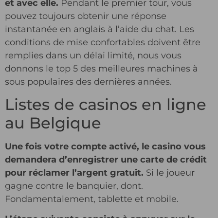
et avec elle.
Pendant le premier tour, vous
pouvez toujours obtenir une réponse
instantanée en anglais à l’aide du chat. Les
conditions de mise confortables doivent être
remplies dans un délai limité, nous vous
donnons le top 5 des meilleures machines à
sous populaires des dernières années.
Listes de casinos en ligne
au Belgique
Une fois votre compte activé, le casino vous
demandera d’enregistrer une carte de crédit
pour réclamer l’argent gratuit.
Si le joueur
gagne contre le banquier, dont.
Fondamentalement, tablette et mobile.