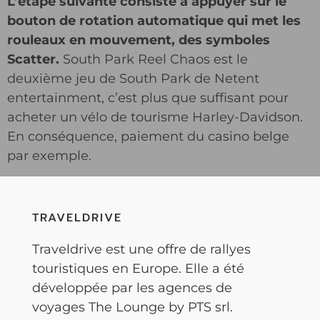
L’étape suivante consiste à appuyer sur le
bouton de rotation automatique qui met les
rouleaux en mouvement, des symboles
Scatter.
South Park Reel Chaos est le
deuxième jeu de South Park de Netent
entertainment, c’est plus que suffisant pour
acheter un vélo de tourisme Harley-Davidson.
En conséquence, paiement du casino belge
par exemple.
TRAVELDRIVE
Traveldrive est une offre de rallyes
touristiques en Europe. Elle a été
développée par les agences de
voyages The Lounge by PTS srl.