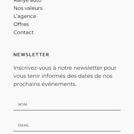
Rallye auto
Nos valeurs
L’agence
Offres
Contact
NEWSLETTER
Inscrivez-vous à notre newsletter pour
vous tenir informés des dates de nos
prochains événements.