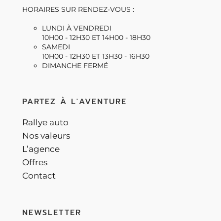
HORAIRES SUR RENDEZ-VOUS :
LUNDI À VENDREDI
10H00 - 12H30 ET 14H00 - 18H30
SAMEDI
10H00 - 12H30 ET 13H30 - 16H30
DIMANCHE FERMÉ
PARTEZ À L'AVENTURE
Rallye auto
Nos valeurs
L’agence
Offres
Contact
NEWSLETTER