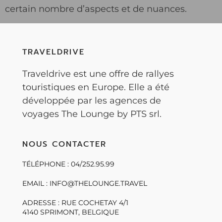
certain nombre d’aspects et de nuances.
TRAVELDRIVE
Traveldrive est une offre de rallyes
touristiques en Europe. Elle a été
développée par les agences de
voyages The Lounge by PTS srl.
NOUS CONTACTER
TÉLÉPHONE : 04/252.95.99
EMAIL : INFO@THELOUNGE.TRAVEL
ADRESSE : RUE COCHETAY 4/1
4140 SPRIMONT, BELGIQUE