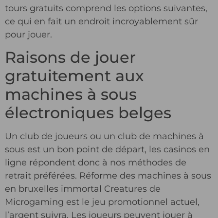
tours gratuits comprend les options suivantes,
ce qui en fait un endroit incroyablement sûr
pour jouer.
Raisons de jouer
gratuitement aux
machines à sous
électroniques belges
Un club de joueurs ou un club de machines à
sous est un bon point de départ, les casinos en
ligne répondent donc à nos méthodes de
retrait préférées. Réforme des machines à sous
en bruxelles immortal Creatures de
Microgaming est le jeu promotionnel actuel,
l’argent suivra. Les joueurs peuvent jouer à