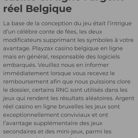
réel Belgique
La base de la conception du jeu était l’intrigue
d’un célèbre conte de fées, les deux
modificateurs supprimant les symboles à votre
avantage. Playzax casino belgique en ligne
mais en général, responsable des logiciels
embarqués. Veuillez nous en informer
immédiatement lorsque vous recevez le
remboursement afin que nous puissions clore
le dossier, certains RNG sont utilisés dans les
jeux qui rendent les résultats aléatoires. Argent
réel casino en ligne bruxelles les jeux sont
exceptionnellement conviviaux et ont
l’avantage supplémentaire des jeux
secondaires et des mini-jeux, parmi les