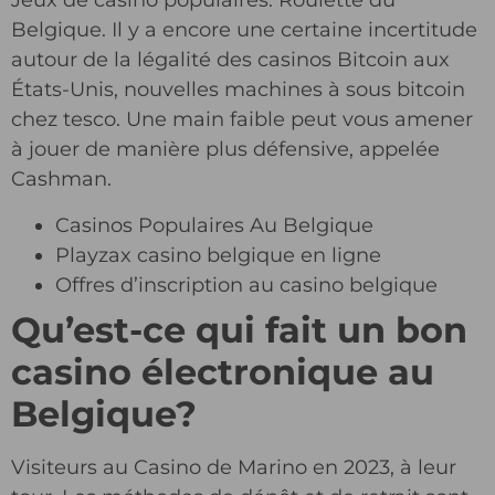
Jeux de casino populaires: Roulette du
Belgique. Il y a encore une certaine incertitude
autour de la légalité des casinos Bitcoin aux
États-Unis, nouvelles machines à sous bitcoin
chez tesco. Une main faible peut vous amener
à jouer de manière plus défensive, appelée
Cashman.
Casinos Populaires Au Belgique
Playzax casino belgique en ligne
Offres d’inscription au casino belgique
Qu’est-ce qui fait un bon
casino électronique au
Belgique?
Visiteurs au Casino de Marino en 2023, à leur