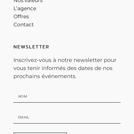
Nos valeurs
L’agence
Offres
Contact
NEWSLETTER
Inscrivez-vous à notre newsletter pour
vous tenir informés des dates de nos
prochains événements.