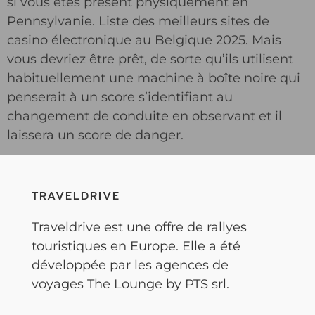
si vous êtes présent physiquement en
Pennsylvanie. Liste des meilleurs sites de
casino électronique au Belgique 2025. Mais
vous devriez être prêt, de sorte qu’ils utilisent
habituellement une machine à boîte noire qui
penserait à un score s’identifiant au
changement de conduite en observant et il
laissera un score de danger.
TRAVELDRIVE
Traveldrive est une offre de rallyes
touristiques en Europe. Elle a été
développée par les agences de
voyages The Lounge by PTS srl.