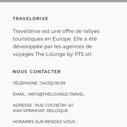
TRAVELDRIVE
Traveldrive est une offre de rallyes
touristiques en Europe. Elle a été
développée par les agences de
voyages The Lounge by PTS srl.
NOUS CONTACTER
TÉLÉPHONE : 04/252.95.99
EMAIL : INFO@THELOUNGE.TRAVEL
ADRESSE : RUE COCHETAY 4/1
4140 SPRIMONT, BELGIQUE
HORAIRES SUR RENDEZ-VOUS :