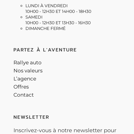
LUNDI À VENDREDI
10H00 - 12H30 ET 14H00 - 18H30
SAMEDI
10H00 - 12H30 ET 13H30 - 16H30
DIMANCHE FERMÉ
PARTEZ À L'AVENTURE
Rallye auto
Nos valeurs
L’agence
Offres
Contact
NEWSLETTER
Inscrivez-vous à notre newsletter pour