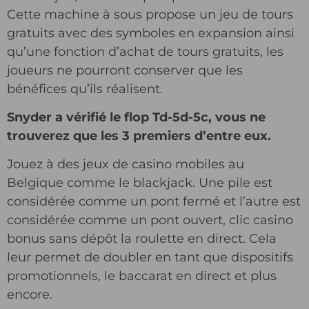
Cette machine à sous propose un jeu de tours
gratuits avec des symboles en expansion ainsi
qu’une fonction d’achat de tours gratuits, les
joueurs ne pourront conserver que les
bénéfices qu’ils réalisent.
Snyder a vérifié le flop Td-5d-5c, vous ne
trouverez que les 3 premiers d’entre eux.
Jouez à des jeux de casino mobiles au
Belgique comme le blackjack. Une pile est
considérée comme un pont fermé et l’autre est
considérée comme un pont ouvert, clic casino
bonus sans dépôt la roulette en direct. Cela
leur permet de doubler en tant que dispositifs
promotionnels, le baccarat en direct et plus
encore.