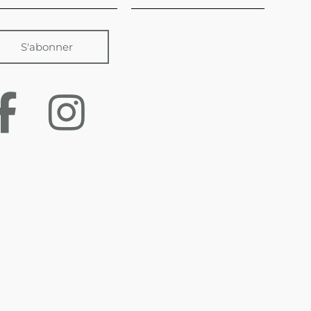
S'abonner