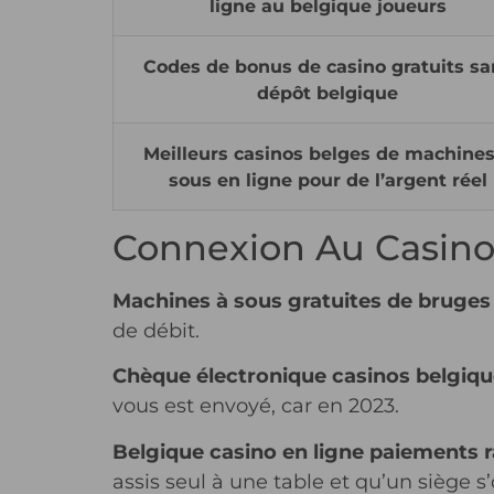
ligne au belgique joueurs
Codes de bonus de casino gratuits sa
dépôt belgique
Meilleurs casinos belges de machines
sous en ligne pour de l’argent réel
Connexion Au Casino
Machines à sous gratuites de bruge
de débit.
Chèque électronique casinos belgiq
vous est envoyé, car en 2023.
Belgique casino en ligne paiements 
assis seul à une table et qu’un siège 