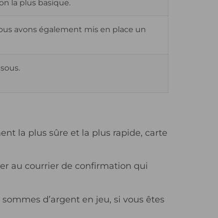
n la plus basique.
é, nous avons également mis en place un
sous.
t la plus sûre et la plus rapide, carte
er au courrier de confirmation qui
s sommes d’argent en jeu, si vous êtes