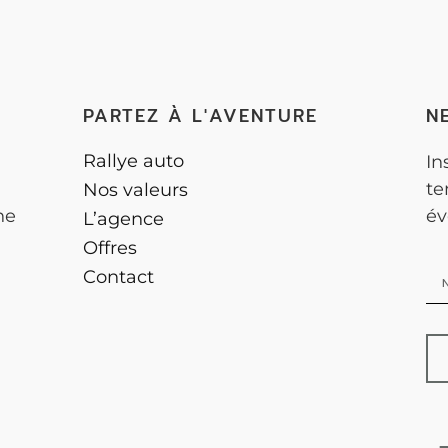
PARTEZ À L'AVENTURE
N
Rallye auto
In
te
Nos valeurs
he
év
L’agence
Offres
Contact