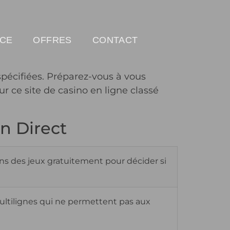
NCE
OFFRES
CONTACT
spécifiées. Préparez-vous à vous
r ce site de casino en ligne classé
n Direct
ins des jeux gratuitement pour décider si
multilignes qui ne permettent pas aux