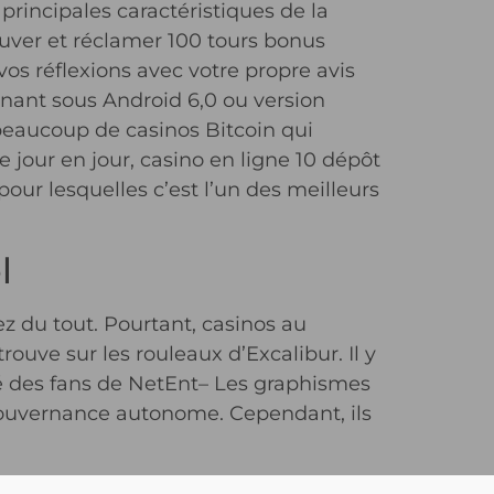
principales caractéristiques de la
ouver et réclamer 100 tours bonus
vos réflexions avec votre propre avis
nnant sous Android 6,0 ou version
a beaucoup de casinos Bitcoin qui
our en jour, casino en ligne 10 dépôt
our lesquelles c’est l’un des meilleurs
l
ez du tout. Pourtant, casinos au
uve sur les rouleaux d’Excalibur. Il y
ité des fans de NetEnt– Les graphismes
 gouvernance autonome. Cependant, ils