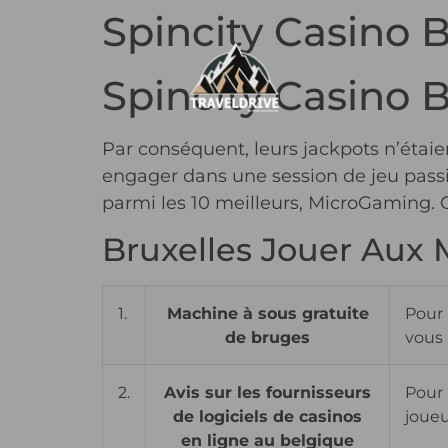
Spincity Casino 
Spincity Casino 
Par conséquent, leurs jackpots n’étai
engager dans une session de jeu passio
parmi les 10 meilleurs, MicroGaming. 
Bruxelles Jouer Aux 
1.
Machine à sous gratuite
Pour 
de bruges
vous 
2.
Avis sur les fournisseurs
Pour 
de logiciels de casinos
joueu
en ligne au belgique