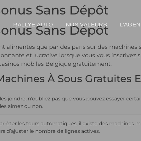
Bonus Sans Dépôt
RALLYE AUTO
NOS VALEURS
L’AGE
Bonus Sans Dépôt
ent alimentés que par des paris sur des machines 
nnante et lucrative lorsque vous vous inscrivez su
Casinos mobiles Belgique gratuitement.
Machines À Sous Gratuites E
les joindre, n’oubliez pas que vous pouvez essayer certa
les aimez ou non.
arrêter les tours automatiques, il existe des machines 
rs d’ajuster le nombre de lignes actives.