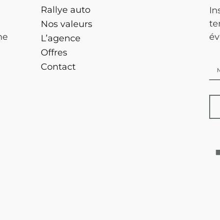
Rallye auto
In
te
Nos valeurs
he
év
L’agence
Offres
Contact