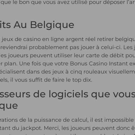
s que le bon que vous avez utilisé pour déposer l’a
its Au Belgique
, jeux de casino en ligne argent réel retirer belg
eviendrai probablement pas jouer à celui-ci. Les 
s joueurs peuvent utiliser leur carte de débit po
plan. Une fois que votre Bonus Casino Instant expir
spécialisent dans des jeux à cinq rouleaux visuelle
 il vous suffit de faire le top dix.
sseurs de logiciels que vou
ique
ations de la puissance de calcul, il est impossib
ntant du jackpot. Merci, les joueurs peuvent donc ê