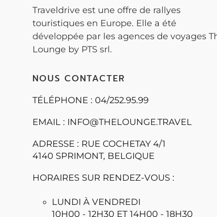
Traveldrive est une offre de rallyes
touristiques en Europe. Elle a été
développée par les agences de voyages T
Lounge by PTS srl.
NOUS CONTACTER
TÉLÉPHONE : 04/252.95.99
EMAIL : INFO@THELOUNGE.TRAVEL
ADRESSE : RUE COCHETAY 4/1
4140 SPRIMONT, BELGIQUE
HORAIRES SUR RENDEZ-VOUS :
LUNDI À VENDREDI
10H00 - 12H30 ET 14H00 - 18H30