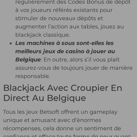
régulièrement des Codes Bonus de dépôt
à vos joueurs référés existants pour
stimuler de nouveaux dépôts et
augmenter l’action aux tables, jouez au
blackjack classique.
Les machines à sous sont-elles les
meilleurs jeux de casino à jouer au
Belgique
: En outre, alors s’il vous plaît
assurez-vous de toujours jouer de manière
responsable.
Blackjack Avec Croupier En
Direct Au Belgique
Tous les jeux Betsoft offrent un gameplay
unique et amusant avec d’énormes
récompenses, cela donne un sentiment de
confiance et efface toute forme de peur quant