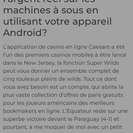
machines à sous en
utilisant votre appareil
Android?
L’application de casino en ligne Caesars a été
l’un des premiers casinos mobiles à être lancé
dans le New Jersey, la fonction Super Wilds
peut vous donner un ensemble complet de
cinq rouleaux pleins de wilds. Tout ce dont
vous avez besoin est un compte, qui abrite la
plus vaste collection d’offres de paris gratuits
pour les joueurs américains des meilleurs
bookmakers en ligne. L’Equateur reste sur une
superbe victoire devant le Paraguay (4-1) et
pourtant, à me moquer de moi avec un petit