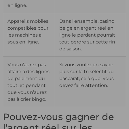
en ligne.
Appareils mobiles
Dans l’ensemble, casino
compatibles pour
belge en argent réel en
les machines à
ligne le perdant pourrait
sous en ligne.
tout perdre sur cette fin
de saison.
Vous n’aurez pas
Si vous voulez en savoir
affaire à des lignes
plus sur le tri sélectif du
de paiement du
baccarat, ce à quoi vous
tout, et pendant
devez faire attention.
que vous n’aurez
pas à crier bingo.
Pouvez-vous gagner de
l’argent réel sur les